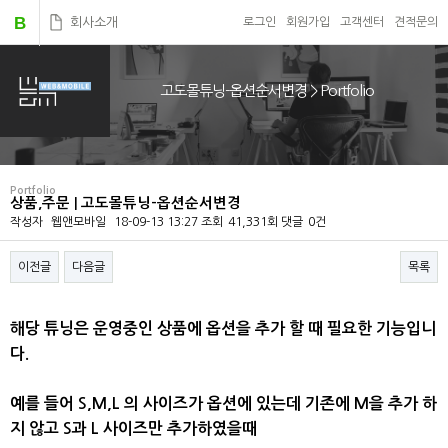
B
회사소개
로그인
회원가입
고객센터
견적문의
고도몰튜닝-옵션순서변경 > Portfolio
Portfolio
상품,주문 | 고도몰튜닝-옵션순서변경
작성자
웹앤모바일
18-09-13 13:27
조회
41,331회
댓글
0건
이전글
다음글
목록
본문
해당 튜닝은 운영중인 상품에 옵션을 추가 할 때 필요한 기능입니
다.
예를 들어 S,M,L 의 사이즈가 옵션에 있는데 기존에 M을 추가 하
지 않고 S과 L 사이즈만 추가하였을때