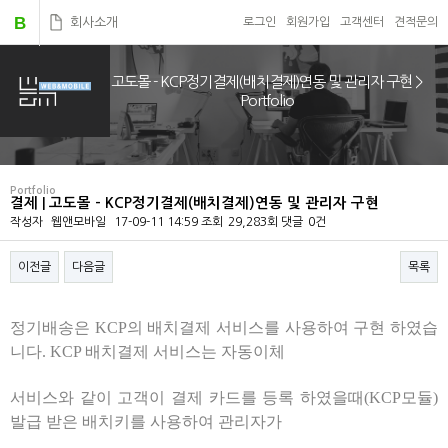
B
회사소개
로그인
회원가입
고객센터
견적문의
고도몰 - KCP정기결제(배치결제)연동 및 관리자 구현 >
Portfolio
Portfolio
결제 | 고도몰 - KCP정기결제(배치결제)연동 및 관리자 구현
작성자
웹앤모바일
17-09-11 14:59
조회
29,283회
댓글
0건
이전글
다음글
목록
본문
정기배송은 KCP의 배치결제 서비스를 사용하여 구현 하였습
니다. KCP 배치결제 서비스는 자동이체
서비스와 같이 고객이 결제 카드를 등록 하였을때(KCP모듈)
발급 받은 배치키를 사용하여 관리자가