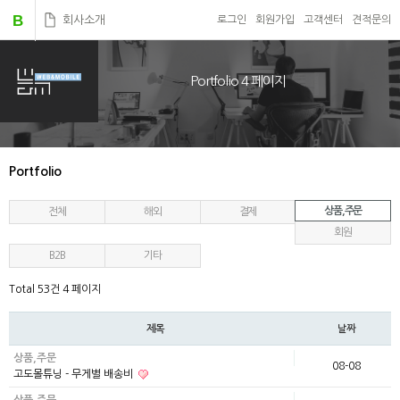
B
회사소개
로그인
회원가입
고객센터
견적문의
Portfolio 4 페이지
Portfolio
상품,주문
전체
해외
결제
회원
B2B
기타
Total 53건
4 페이지
제목
날짜
상품,주문
08-08
고도몰튜닝 - 무게별 배송비